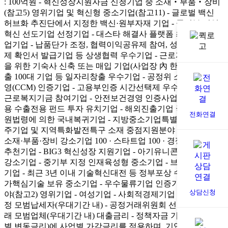
: 100억원
- 혁신성장지원자금 신청기업 중 소재‧부품‧장비
(참고5) 영위기업 및 혁신형 중소기업(참고11)
- 글로벌 백신
허브화 추진단에서 지정한 백신·원부자재 기업
- 중기부 지역
혁신 선도기업 선정기업
- 대스타 해결사 플랫폼 최종 선정 창
업기업
- 납품단가 조정, 협력이익공유제 참여, 성과공유제 과
제 확인서 발급기업 등 상생협력 우수기업
- 근로자 주거지원
을 위한 기숙사 신축 또는 매입 기업(사업장 內 한함)
- 고용창
출 100대 기업 등 일자리창출 우수기업
- 공정위 소비자중심경
영(CCM) 인증기업
- 고용부인증 시간선택제 우수기업
- 공동
근로복지기금 참여기업
- 안전보건경영 인증사업장
- 한류활
용 수출전용 펀드 투자 유치기업
- 해외진출기업 국내복귀 지
전화연결
원법령에 의한 국내복귀기업
- 지방중소기업특별지원지역 입
주기업 및 지역특화발전특구 소재 중점지원분야 영위기업
-
소재·부품·장비 강소기업 100 · 스타트업 100 · 경쟁력위원회
추천기업
- BIG3 혁신성장 지원기업
- 아기유니콘 200
- 글로벌
강소기업
- 중기부 지정 인재육성형 중소기업
- 브랜드K 인증
기업
- 최근 3년 이내 기술혁신대전 등 정부포상 수상기업
- 국
가핵심기술 보유 중소기업
- 우수물류기업 인증기업
- 그린분
상담신청
야(참고2) 영위기업
- 여성기업
- 사회적경제기업
- 국세청 선
정 모범납세자(우대기간 내)
- 공정거래위원회 선정 하도급 거
래 모범업체(우대기간 내)
대출금리
- 정책자금 기준금리(분기
별 변동금리)에 사업별 가감금리를 적용하며, 기업별 신용위