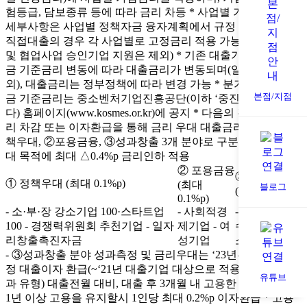
험등급, 담보종류 등에 따라 금리 차등
* 사업별 기준금리 등
세부사항은 사업별 정책자금 융자계획에서 규정
* 시설자금
직접대출의 경우 각 사업별로 고정금리 적용 가능(단,협동화
및 협업사업 승인기업 지원은 제외)
* 기존 대출기업도 정책자
금 기준금리 변동에 따라 대출금리가 변동되며(일부자금 제
외), 대출금리는 정부정책에 따라 변경 가능
* 분기별 정책자
본점/지점
금 기준금리는 중소벤처기업진흥공단(이하 ‘중진공’이라 한
다) 홈페이지(www.kosmes.or.kr)에 공지
* 다음의 경우 대출금
리 차감 또는 이자환급을 통해 금리 우대
대출금리 우대
- ①정
책우대, ②포용금융, ③성과창출 3개 분야로 구분하여 금리우
대 목적에 최대 △0.4%p 금리인하 적용
② 포용금융
③ 성과창출
① 정책우대 (최대 0.1%p)
(최대
블로그
(최대 0.2%p)
0.1%p)
- 소·부·장 강소기업 100·스타트업
- 사회적경
- 고용증가
-
100
- 경쟁력위원회 추천기업
- 일자
제기업
- 여
수출향상
- 탄
리창출촉진자금
성기업
소저감
- ③성과창출 분야 성과측정 및 금리우대는 ‘23년부터 적용예
정
대출이자 환급(~‘21년 대출기업 대상으로 적용)
① (고용성
유튜브
과 유형) 대출전월 대비, 대출 후 3개월 내 고용한 인원에 대해
1년 이상 고용을 유지할시 1인당 최대 0.2%p 이자환급
* 고용