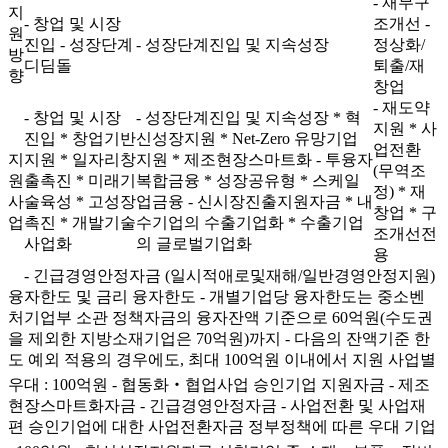
- 재무구
지
- 창업 및 시장
조개선
-
원
진입
- 성장단계
- 성장단계진입 및 지속성장
정상화/
방
디딤돌
퇴출/재
향
창업
- 재도약
- 창업 및 시장
- 성장단계진입 및 지속성장
* 혁
지원
* 사
진입
* 창업기반
신성장지원
* Net-Zero 유망기업
업전환
지
지원
* 일자리창
지원
* 제조현장스마트화
- 투융자
(무역조
원
출촉진
* 미래기
복합금융
* 성장공유형
* 스케일
정)
* 재
사
술육성
* 고성장
업금융
- 신시장진출지원자금
* 내
창업
* 구
업
촉진
* 개발기술
수기업의 수출기업화
* 수출기업
조개선전
사업화
의 글로벌기업화
용
- 긴급경영안정자금 (일시적애로및재해/일반경영안정지원)
융자한도 및 금리
융자한도
- 개별기업당 융자한도는 중소벤
처기업부 소관 정책자금의 융자잔액 기준으로 60억원(수도권
을 제외한 지방소재기업은 70억원)까지
- 다음의 잔액기준 한
도 예외 적용의 경우에도, 최대 100억원 이내에서 지원
사업별
우대 : 100억원
- 협동화‧협업사업 승인기업 지원자금
- 제조
현장스마트화자금
- 긴급경영안정자금
- 사업전환 및 사업재
편 승인기업에 대한 사업전환자금
정부정책에 따른 우대 기업