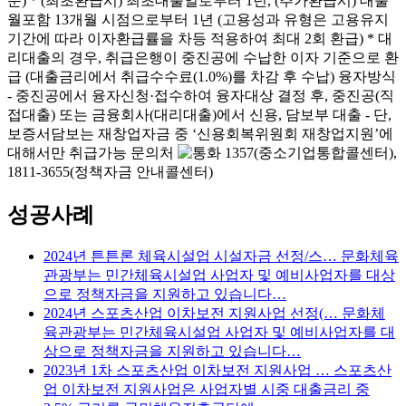
준)
* (최초환급시) 최초대출일로부터 1년, (추가환급시) 대출
월포함 13개월 시점으로부터 1년
(고용성과 유형은 고용유지
기간에 따라 이자환급률을 차등 적용하여 최대 2회 환급)
* 대
리대출의 경우, 취급은행이 중진공에 수납한 이자 기준으로 환
급
(대출금리에서 취급수수료(1.0%)를 차감 후 수납)
융자방식
- 중진공에서 융자신청·접수하여 융자대상 결정 후, 중진공(직
접대출) 또는 금융회사(대리대출)에서 신용, 담보부 대출
- 단,
보증서담보는 재창업자금 중 ‘신용회복위원회 재창업지원’에
대해서만 취급가능
문의처
1357(중소기업통합콜센터),
1811-3655(정책자금 안내콜센터)
성공사례
2024년 튼튼론 체육시설업 시설자금 선정/스…
문화체육
관광부는 민간체육시설업 사업자 및 예비사업자를 대상
으로 정책자금을 지원하고 있습니다…
2024년 스포츠산업 이차보전 지원사업 선정(…
문화체
육관광부는 민간체육시설업 사업자 및 예비사업자를 대
상으로 정책자금을 지원하고 있습니다…
2023년 1차 스포츠산업 이차보전 지원사업 …
스포츠산
업 이차보전 지원사업은 사업자별 시중 대출금리 중