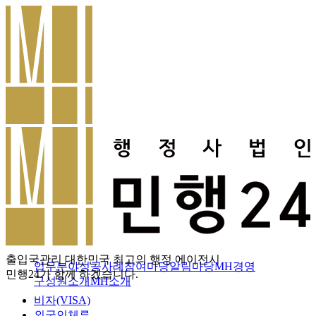
출입국관리
대한민국 최고의 행정 에이전시
업무분야
성공사례
참여마당
알림마당
MH경영
민행24가 함께 하겠습니다.
구성원소개
MH소개
비자(VISA)
외국인체류