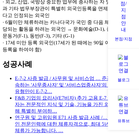
· 외교, 산업, 국방상 중요한 업무에 종사하는 자 및 그의 가족
과 기타 법무부장관이 특별히 외국인등록을 면제할 필요가 있
다고 인정되는 외국인
· 6월미만 체류하려는 카나다국가 국민 중 다음 체류자격에 해
당되는 활동을 하려는 외국인 → 문화예술(D-1), 종교(D-6), 방
문동거(F-1), 동반(F-3), 기타 (G-1)
본점/지점
· 17세 미만 등록 외국인(17세가 된 때에는 90일 이내에 외국인
등록을 하여야 함)
성공사례
E-7-2 사증 발급 / 사무원 및 서비스업 …
준전문인력에
블로그
속하는 '사무종사자' 및 '서비스업종사자'의 경우, 9가지
유형만이 E-7-2…
F&B 기업의 요리사(E7비자) 추가 고용
E-7 특정활동 비
자는 전문적인 지식 및 기술, 기능을 가진 외국인력에 대
해 특별히 부여하…
연구원 및 고위임원 E71 사증 발급 사례 /…
E-7은 외국
유튜브
인 전문인력에 대한 체류자격으로, 최대 5년 가족과 함께
체류가 가능합니다. …