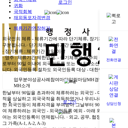
로그인
귀화
국적회복
재외동포자격변경
체류기간연장허가
외국인의 체류
- 체류기간에 따라 단기체류, 장기체류, 영주로
구분됩니다.
· 단기체류 : 체류기간 90일 이하
· 장기체류 : 체류기간 91일 이상
· 영주 : 체류기간 제한없음.
- 장기체류와 영주의 경우 입국일
전화연결
로부터 90일 이내에 외국인등록 또는 국내거소신고를 해야 합
니다.
외국인등록 절차도
외국인등록 대상
- 대한민국에 입국
업무분야
성공사례
참여마당
알림마당
MH경영
구성원소개
MH소개
한날부터 90일을 초과하여 체류하려는 외국인
- 대한민국 국
적을 상실하고 외국국적을 취득하였거나 우리나라에서 출생
로그인
상담신청
한 외국인등이 체류자격을 부여받아 그날부터 90일을 초과하
여 체류하려는 외국인
- 외국인등록 예외 - 아래 외국인에 대하
여는 외국인등록이 면제됩니다.
· 외교, 공무, 협정 수행자 및
그 가족(A-1, A-2, A-3)