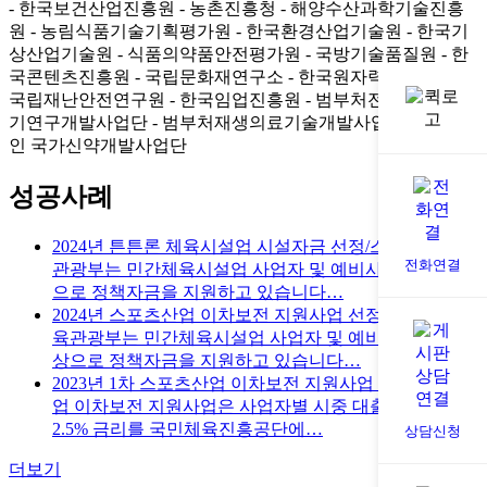
- 한국보건산업진흥원
- 농촌진흥청
- 해양수산과학기술진흥
원
- 농림식품기술기획평가원
- 한국환경산업기술원
- 한국기
상산업기술원
- 식품의약품안전평가원
- 국방기술품질원
- 한
국콘텐츠진흥원
- 국립문화재연구소
- 한국원자력안전재단
-
국립재난안전연구원
- 한국임업진흥원
- 범부처전주기의료기
기연구개발사업단
- 범부처재생의료기술개발사업단
- 재단법
인 국가신약개발사업단
성공사례
2024년 튼튼론 체육시설업 시설자금 선정/스…
문화체육
전화연결
관광부는 민간체육시설업 사업자 및 예비사업자를 대상
으로 정책자금을 지원하고 있습니다…
2024년 스포츠산업 이차보전 지원사업 선정(…
문화체
육관광부는 민간체육시설업 사업자 및 예비사업자를 대
상으로 정책자금을 지원하고 있습니다…
2023년 1차 스포츠산업 이차보전 지원사업 …
스포츠산
업 이차보전 지원사업은 사업자별 시중 대출금리 중
2.5% 금리를 국민체육진흥공단에…
상담신청
더보기