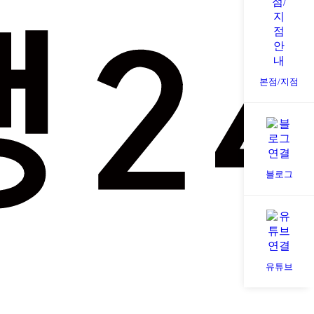
본점/지점
블로그
유튜브