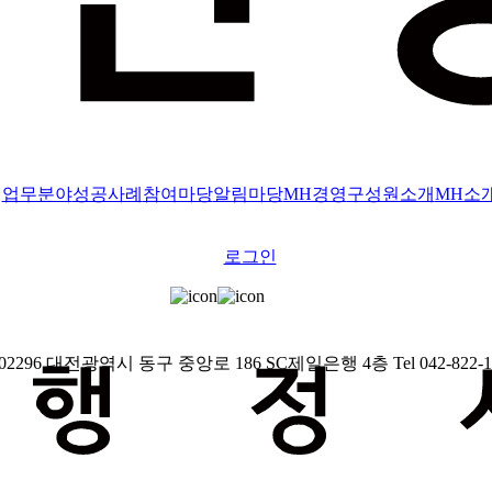
업무분야
성공사례
참여마당
알림마당
MH경영
구성원소개
MH소
로그인
2296
대전광역시 동구 중앙로 186 SC제일은행 4층
Tel 042-822-