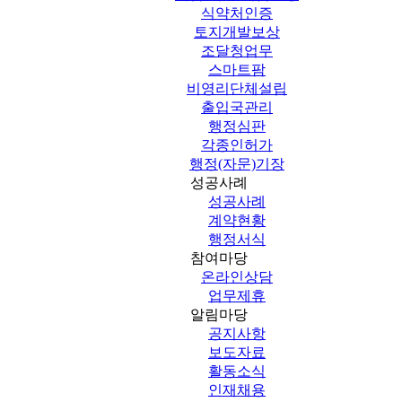
식약처인증
토지개발보상
조달청업무
스마트팜
비영리단체설립
출입국관리
행정심판
각종인허가
행정(자문)기장
성공사례
성공사례
계약현황
행정서식
참여마당
온라인상담
업무제휴
알림마당
공지사항
보도자료
활동소식
인재채용